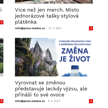
i
Více než jen merch. Místo
jednorázové tašky stylová
plátěnka
0
info@press-media.cz
-
12. 4. 2024
0
Vyrovnat se změnou
představuje leckdy výzvu, ale
přináší to své ovoce
info@press-media.cz
-
8. 4. 2024
0
0