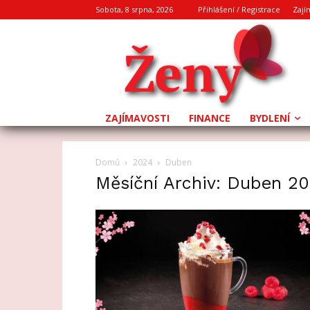
Sobota, 8 srpna, 2026
Přihlášení / Registrace
Zají
ZAJÍMAVOSTI
FINANCE
BYDLENÍ
Domů
2024
Duben
Měsíční Archiv: Duben 2