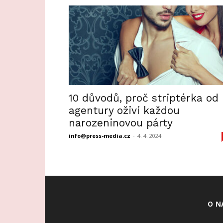
10 důvodů, proč striptérka od
agentury oživí každou
narozeninovou párty
info@press-media.cz
-
4. 4. 2024
O N