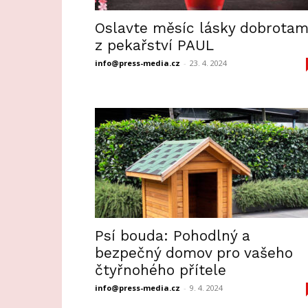
Oslavte měsíc lásky dobrotam
z pekařství PAUL
info@press-media.cz
-
23. 4. 2024
Psí bouda: Pohodlný a
bezpečný domov pro vašeho
čtyřnohého přítele
info@press-media.cz
-
9. 4. 2024