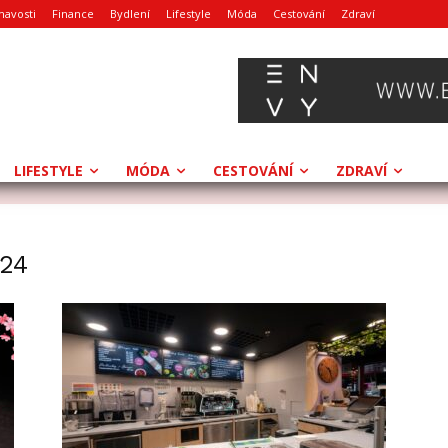
mavosti
Finance
Bydlení
Lifestyle
Móda
Cestování
Zdraví
LIFESTYLE
MÓDA
CESTOVÁNÍ
ZDRAVÍ
024